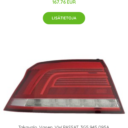
167.76 EUR
LISÄTIETOJA
Takavalo, Vasen, VW PASSAT, 3G5 945 095A,