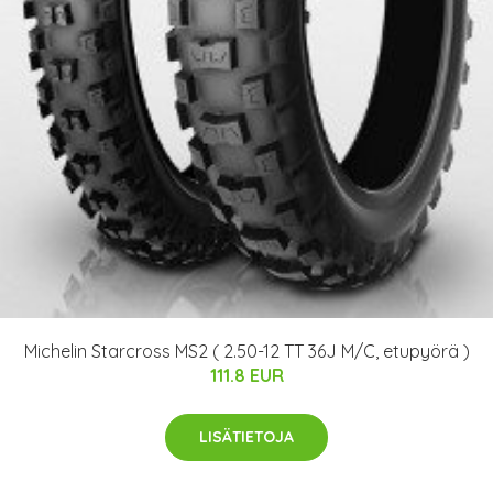
Michelin Starcross MS2 ( 2.50-12 TT 36J M/C, etupyörä )
111.8 EUR
LISÄTIETOJA