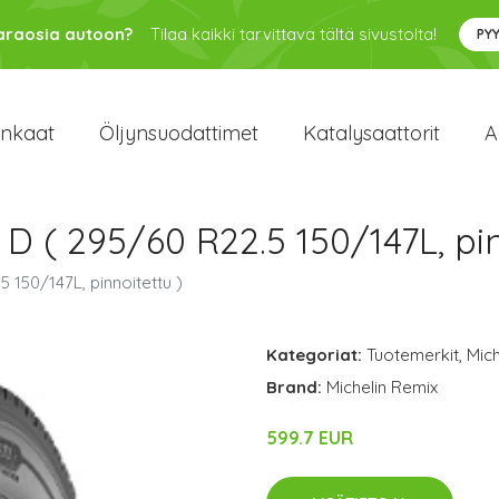
varaosia autoon?
Tilaa kaikki tarvittava tältä sivustolta!
PY
enkaat
Öljynsuodattimet
Katalysaattorit
A
 D ( 295/60 R22.5 150/147L, pin
5 150/147L, pinnoitettu )
Kategoriat:
Tuotemerkit
,
Mich
Brand:
Michelin Remix
599.7 EUR