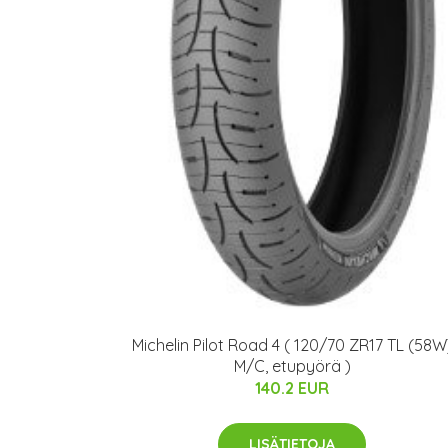
Michelin Pilot Road 4 ( 120/70 ZR17 TL (58W
M/C, etupyörä )
140.2 EUR
LISÄTIETOJA