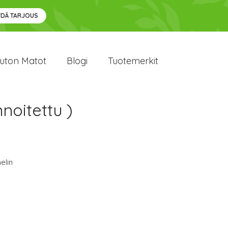
YDÄ TARJOUS
uton Matot
Blogi
Tuotemerkit
noitettu )
elin