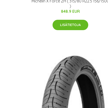
Michelin X Force ZH ( 315/80 R22.5 156/150
)
848.9 EUR
LISÄTIETOJA