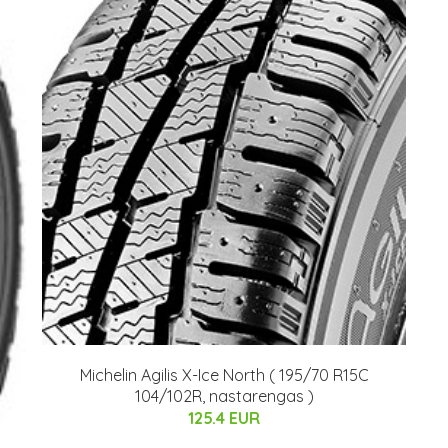
Michelin Agilis X-Ice North ( 195/70 R15C
104/102R, nastarengas )
125.4 EUR