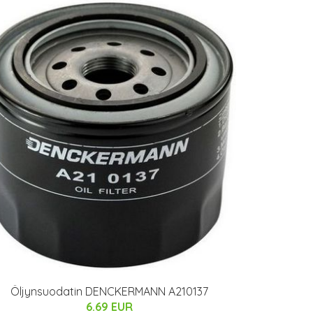
Öljynsuodatin DENCKERMANN A210137
6.69 EUR