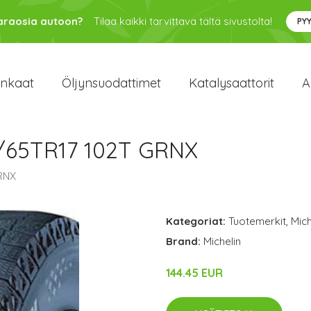
varaosia autoon?
Tilaa kaikki tarvittava tältä sivustolta!
PY
enkaat
Öljynsuodattimet
Katalysaattorit
A
25/65TR17 102T GRNX
GRNX
Kategoriat:
Tuotemerkit
,
Mich
Brand:
Michelin
144.45 EUR