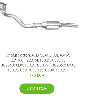
Katalysaattori, AUDI,SEAT,SKODA,VW,
1229760, 1229761, 1J0253058DV,
1J0253058DX, 1J0253058KV, 1J0253058KX,
1J0253058TX, 1J0253058X, 1J025
175 EUR
LISÄTIETOJA