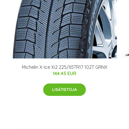
Michelin X-Ice Xi2 225/65TR17 102T GRNX
144.45 EUR
LISÄTIETOJA