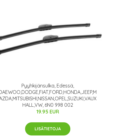
Pyyhkijänsulka, Edessä,
DAEWOO,DODGE,FIAT,FORD,HONDA,JEEP,M
AZDA,MITSUBISHI,NISSAN,OPEL,SUZUKI,VAUX
HALL,VW, 6N0 998 002
19.95 EUR
LISÄTIETOJA