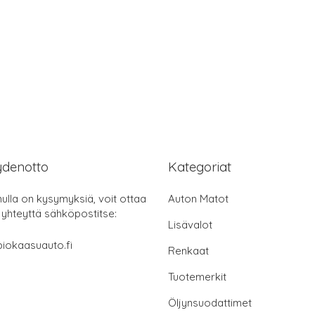
ydenotto
Kategoriat
nulla on kysymyksiä, voit ottaa
Auton Matot
 yhteyttä sähköpostitse:
Lisävalot
iokaasuauto.fi
Renkaat
Tuotemerkit
Öljynsuodattimet