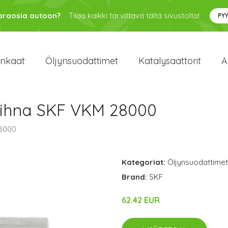
varaosia autoon?
Tilaa kaikki tarvittava tältä sivustolta!
PY
enkaat
Öljynsuodattimet
Katalysaattorit
A
hihna SKF VKM 28000
28000
Kategoriat:
Öljynsuodattimet
Brand:
SKF
62.42 EUR