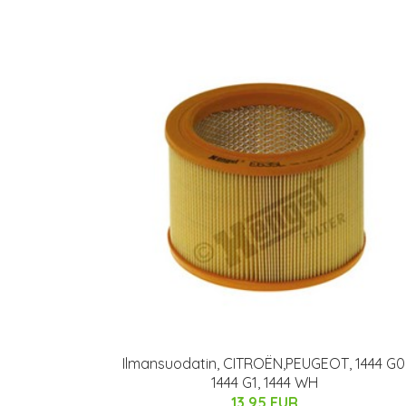
Ilmansuodatin, CITROËN,PEUGEOT, 1444 G0
1444 G1, 1444 WH
13.95 EUR