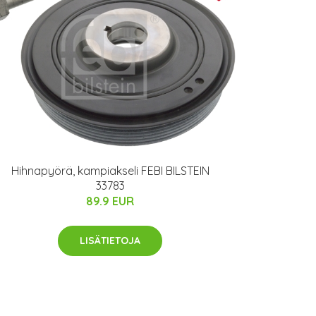
Hihnapyörä, kampiakseli FEBI BILSTEIN
33783
89.9 EUR
LISÄTIETOJA