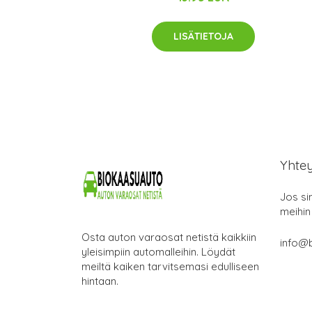
LISÄTIETOJA
Yhte
Jos si
meihin
Osta auton varaosat netistä kaikkiin
info@b
yleisimpiin automalleihin. Löydät
meiltä kaiken tarvitsemasi edulliseen
hintaan.