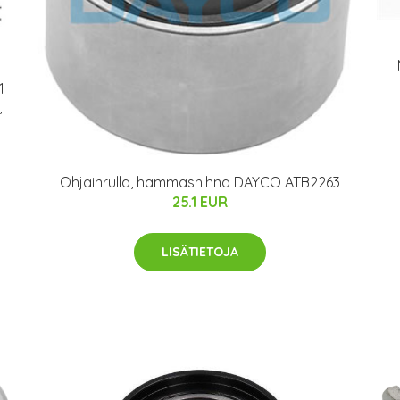
1
,
Ohjainrulla, hammashihna DAYCO ATB2263
25.1 EUR
LISÄTIETOJA