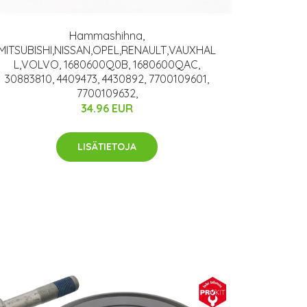
Hammashihna,
MITSUBISHI,NISSAN,OPEL,RENAULT,VAUXHAL
L,VOLVO, 1680600Q0B, 1680600QAC,
30883810, 4409473, 4430892, 7700109601,
7700109632,
34.96 EUR
LISÄTIETOJA