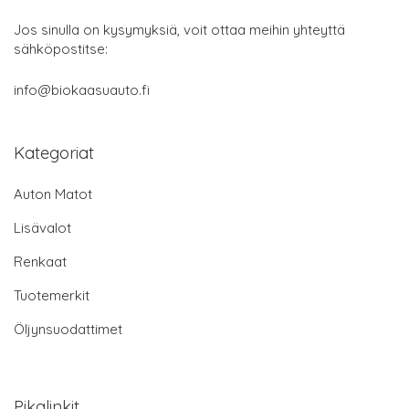
Jos sinulla on kysymyksiä, voit ottaa meihin yhteyttä
sähköpostitse:
info@biokaasuauto.fi
Kategoriat
Auton Matot
Lisävalot
Renkaat
Tuotemerkit
Öljynsuodattimet
Pikalinkit