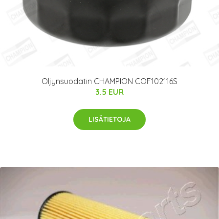
Öljynsuodatin CHAMPION COF102116S
3.5 EUR
LISÄTIETOJA