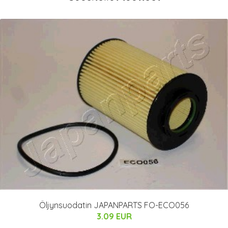
Öljynsuodatin JAPANPARTS FO-ECO056
3.09 EUR