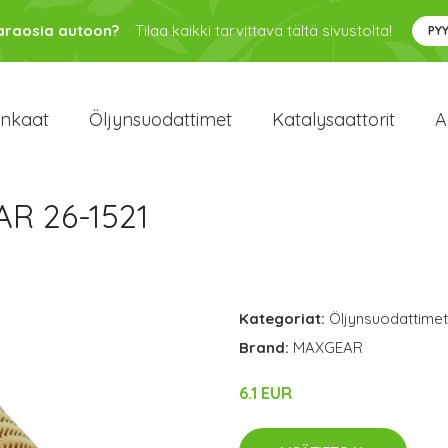
varaosia autoon?
Tilaa kaikki tarvittava tältä sivustolta!
PY
enkaat
Öljynsuodattimet
Katalysaattorit
A
AR 26-1521
Kategoriat:
Öljynsuodattimet
Brand:
MAXGEAR
6.1 EUR