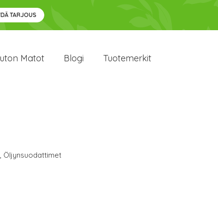
YDÄ TARJOUS
uton Matot
Blogi
Tuotemerkit
,
Öljynsuodattimet