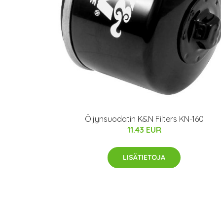
Öljynsuodatin K&N Filters KN-160
11.43 EUR
LISÄTIETOJA