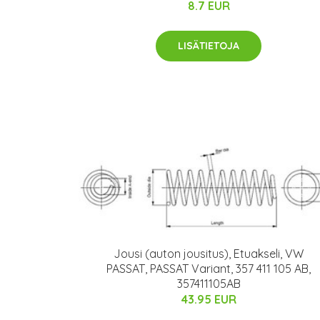
8.7 EUR
LISÄTIETOJA
Jousi (auton jousitus), Etuakseli, VW
PASSAT, PASSAT Variant, 357 411 105 AB,
357411105AB
43.95 EUR