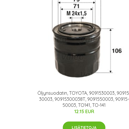
Öljynsuodatin, TOYOTA, 9091530003, 90915
30003, 90915300038T, 9091550003, 90915
50003, TO141, TO-141
12.15 EUR
LISÄTIETOJA