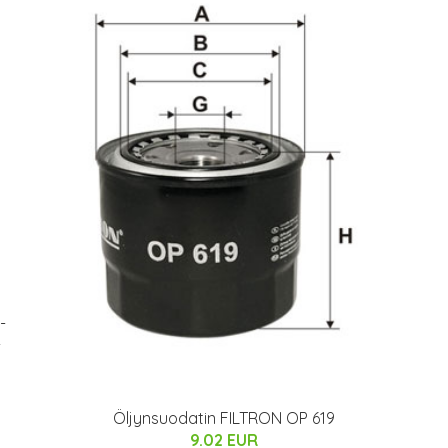
-
-
Öljynsuodatin FILTRON OP 619
9.02 EUR