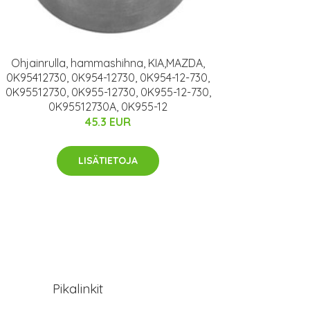
Ohjainrulla, hammashihna, KIA,MAZDA,
0K95412730, 0K954-12730, 0K954-12-730,
0K95512730, 0K955-12730, 0K955-12-730,
0K95512730A, 0K955-12
45.3 EUR
LISÄTIETOJA
Pikalinkit