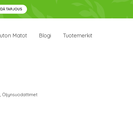
YDÄ TARJOUS
uton Matot
Blogi
Tuotemerkit
,
Öljynsuodattimet