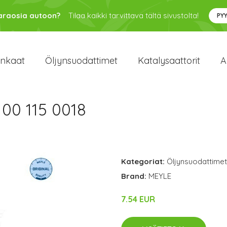
varaosia autoon?
Tilaa kaikki tarvittava tältä sivustolta!
PY
enkaat
Öljynsuodattimet
Katalysaattorit
A
00 115 0018
Kategoriat:
Öljynsuodattimet
Brand:
MEYLE
7.54 EUR