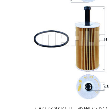
Öljynsuodatin MAHLE ORIGINAL OX 193D