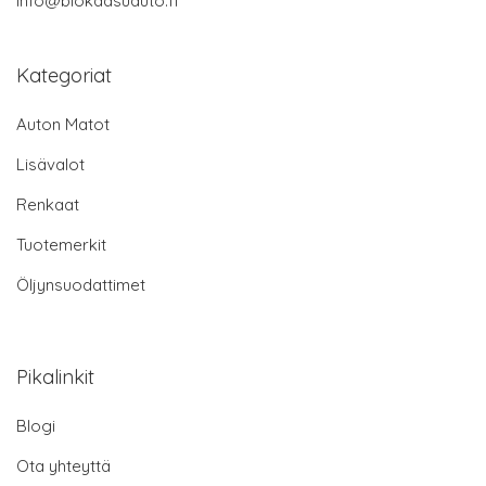
info@biokaasuauto.fi
Kategoriat
Auton Matot
Lisävalot
Renkaat
Tuotemerkit
Öljynsuodattimet
Pikalinkit
Blogi
Ota yhteyttä