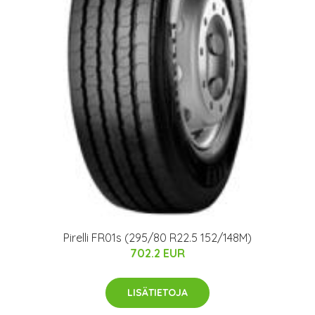
Pirelli FR01s (295/80 R22.5 152/148M)
702.2 EUR
LISÄTIETOJA