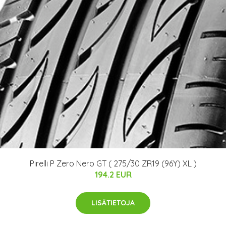
Pirelli P Zero Nero GT ( 275/30 ZR19 (96Y) XL )
194.2 EUR
LISÄTIETOJA