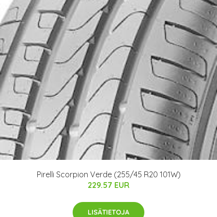
Pirelli Scorpion Verde (255/45 R20 101W)
229.57 EUR
LISÄTIETOJA