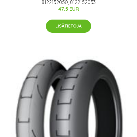
8122152050, 8122152053
47.5 EUR
LISÄTIETOJA