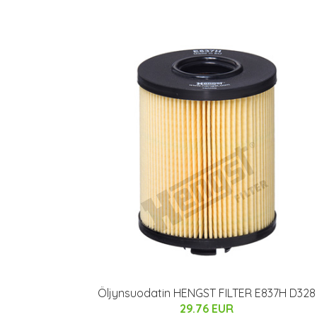
Öljynsuodatin HENGST FILTER E837H D328
29.76 EUR