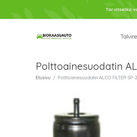
Tarvitsetko 
Talvir
Polttoainesuodatin A
Etusivu
Polttoainesuodatin ALCO FILTER SP-