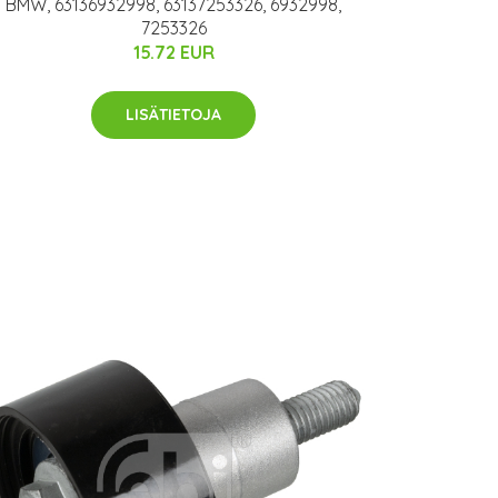
BMW, 63136932998, 63137253326, 6932998,
7253326
15.72 EUR
LISÄTIETOJA