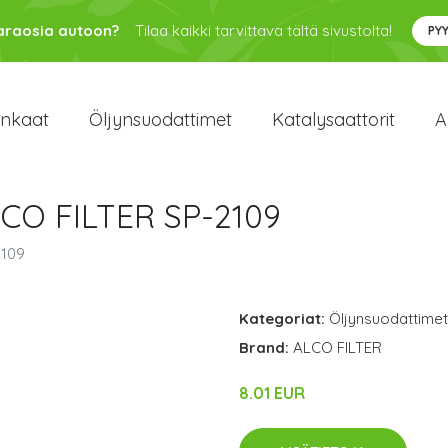
varaosia autoon?
Tilaa kaikki tarvittava tältä sivustolta!
PY
enkaat
Öljynsuodattimet
Katalysaattorit
A
LCO FILTER SP-2109
2109
Kategoriat:
Öljynsuodattimet
Brand:
ALCO FILTER
8.01 EUR