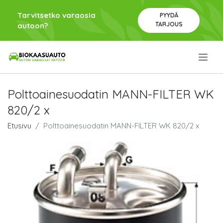
Tarvitsetko varaosia
PYYDÄ
TARJOUS
autoon?
.
Polttoainesuodatin MANN-FILTER WK
820/2 x
Etusivu
Polttoainesuodatin MANN-FILTER WK 820/2 x