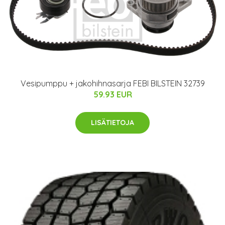
Vesipumppu + jakohihnasarja FEBI BILSTEIN 32739
59.93 EUR
LISÄTIETOJA