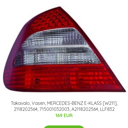
Takavalo, Vasen, MERCEDES-BENZ E-KLASS [W211],
2118202564, 715001032003, A2118202564, LLF832
169 EUR