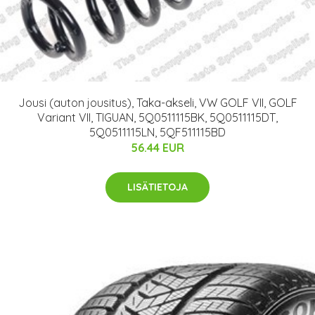
Jousi (auton jousitus), Taka-akseli, VW GOLF VII, GOLF
Variant VII, TIGUAN, 5Q0511115BK, 5Q0511115DT,
5Q0511115LN, 5QF511115BD
56.44 EUR
LISÄTIETOJA