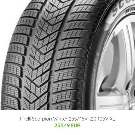
Pirelli Scorpion Winter 255/45VR20 105V XL
253.49 EUR