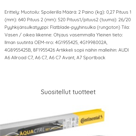
Erittely: Muotoilu: Spoilerilla Määrä: 2 Paino (kg): 0,27 Pituus 1
(mm): 640 Pituus 2 (mm): 520 Pituus1/pituus2 (tuuma): 26/20
Pyyhkijänsulkatyyppi: Flatblade-pyyhinsulka (rungoton) Tila:
Vasen / oikea liikenne: Ohjaus vasemmalla Yleinen tieto:
Ilman suutinta OEM-nro: 4G1955425, 4G1998002A,
4G8955425B, 8F1955426 Artikkeli sopii näihin malleihin: AUDI
A6 Allroad C7, A6 C7, A6 C7 Avant, A7 Sportback
Suositellut tuotteet