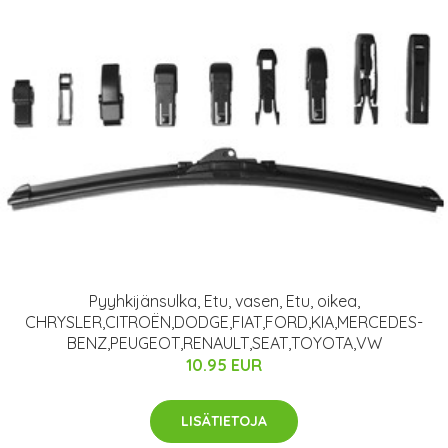
Pyyhkijänsulka, Etu, vasen, Etu, oikea,
CHRYSLER,CITROËN,DODGE,FIAT,FORD,KIA,MERCEDES-
BENZ,PEUGEOT,RENAULT,SEAT,TOYOTA,VW
10.95 EUR
LISÄTIETOJA