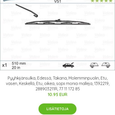
Pyyhkijänsulka, Edessä, Takana, Molemminpuolin, Etu,
vasen, Keskellä, Etu, oikea, sopii monia malleja, 1392219,
288903211R, 77 11 172 85
10.95 EUR
LISÄTIETOJA