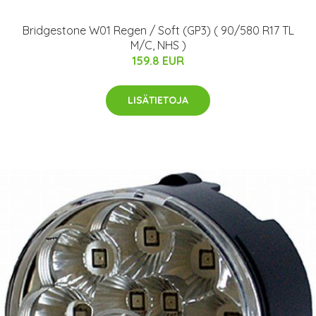
Bridgestone W01 Regen / Soft (GP3) ( 90/580 R17 TL
M/C, NHS )
159.8 EUR
LISÄTIETOJA