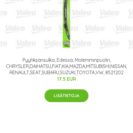
Pyyhkijänsulka, Edessä, Molemminpuolin,
CHRYSLER,DAIHATSU,FIAT,KIA,MAZDA,MITSUBISHI,NISSAN,
RENAULT,SEAT,SUBARU,SUZUKI,TOYOTA,VW, 8521202
17.5 EUR
LISÄTIETOJA