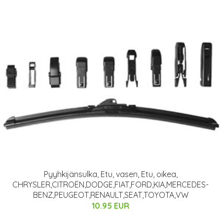
Pyyhkijänsulka, Etu, vasen, Etu, oikea,
CHRYSLER,CITROËN,DODGE,FIAT,FORD,KIA,MERCEDES-
BENZ,PEUGEOT,RENAULT,SEAT,TOYOTA,VW
10.95 EUR