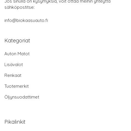
Jos sinulla on kysymyksiä, voit ottaa meihin yhteyttä
sähköpostitse:
info@biokaasuauto.fi
Kategoriat
Auton Matot
Lisävalot
Renkaat
Tuotemerkit
Öljynsuodattimet
Pikalinkit