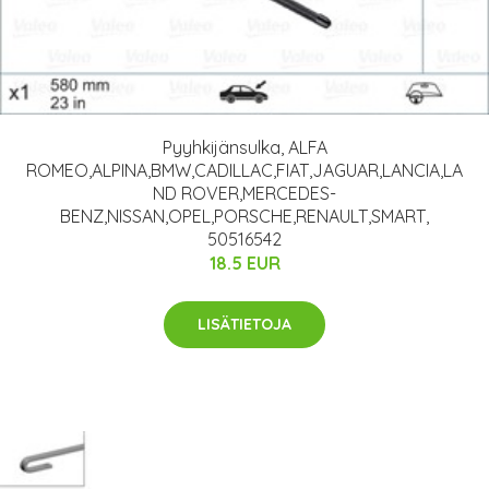
Pyyhkijänsulka, ALFA
ROMEO,ALPINA,BMW,CADILLAC,FIAT,JAGUAR,LANCIA,LA
ND ROVER,MERCEDES-
BENZ,NISSAN,OPEL,PORSCHE,RENAULT,SMART,
50516542
18.5 EUR
LISÄTIETOJA