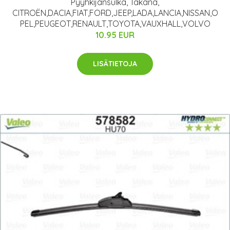
Pyyhkijänsulka, Takana,
CITROËN,DACIA,FIAT,FORD,JEEP,LADA,LANCIA,NISSAN,O
PEL,PEUGEOT,RENAULT,TOYOTA,VAUXHALL,VOLVO
10.95 EUR
LISÄTIETOJA