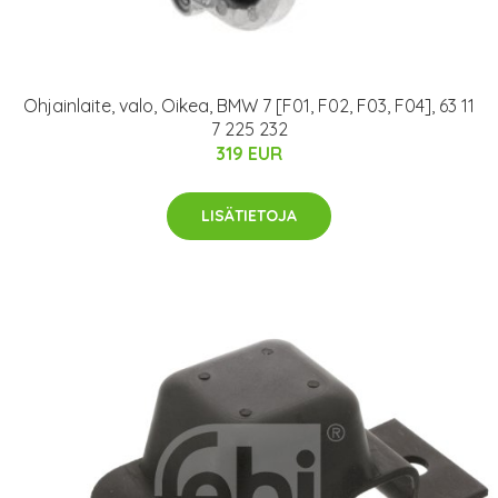
Ohjainlaite, valo, Oikea, BMW 7 [F01, F02, F03, F04], 63 11
7 225 232
319 EUR
LISÄTIETOJA