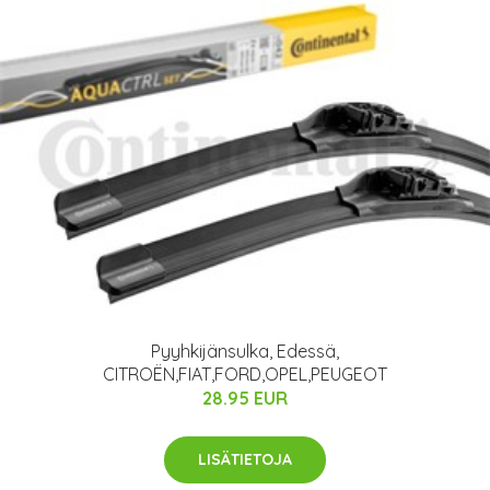
Pyyhkijänsulka, Edessä,
CITROËN,FIAT,FORD,OPEL,PEUGEOT
28.95 EUR
LISÄTIETOJA