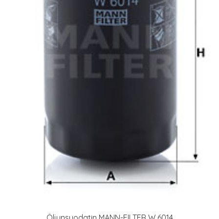
Öljynsuodatin MANN-FILTER W 6014