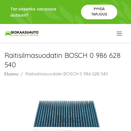
Tarvitsetko varaosia
PYYDÄ
TARJOUS
autoon?
.
Raitisilmasuodatin BOSCH 0 986 628
540
Etusivu
Raitisilmasuodatin BOSCH 0 986 628 540