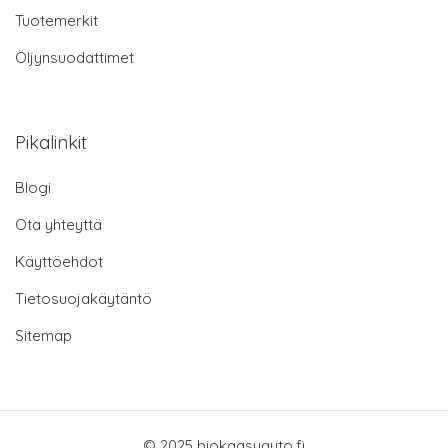
Tuotemerkit
Öljynsuodattimet
Pikalinkit
Blogi
Ota yhteyttä
Käyttöehdot
Tietosuojakäytäntö
Sitemap
© 2025 biokaasuauto.fi