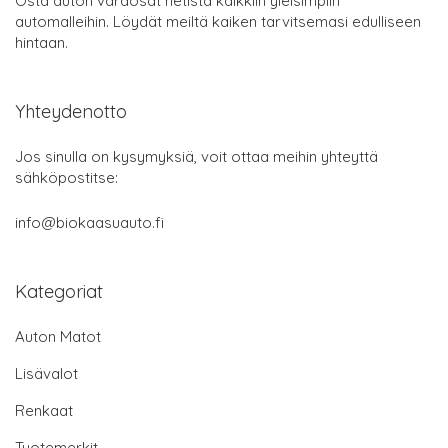
Osta auton varaosat netistä kaikkiin yleisimpiin
automalleihin. Löydät meiltä kaiken tarvitsemasi edulliseen
hintaan.
Yhteydenotto
Jos sinulla on kysymyksiä, voit ottaa meihin yhteyttä
sähköpostitse:
info@biokaasuauto.fi
Kategoriat
Auton Matot
Lisävalot
Renkaat
Tuotemerkit