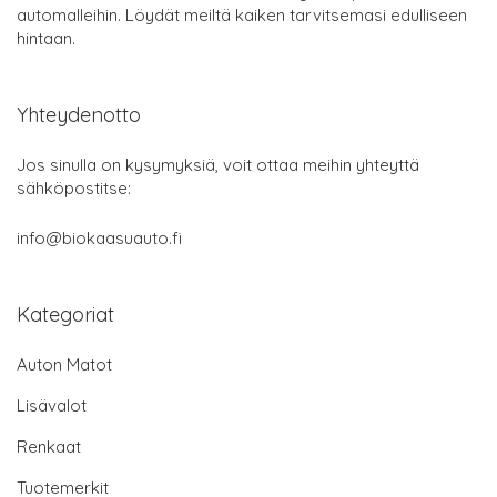
automalleihin. Löydät meiltä kaiken tarvitsemasi edulliseen
hintaan.
Yhteydenotto
Jos sinulla on kysymyksiä, voit ottaa meihin yhteyttä
sähköpostitse:
info@biokaasuauto.fi
Kategoriat
Auton Matot
Lisävalot
Renkaat
Tuotemerkit