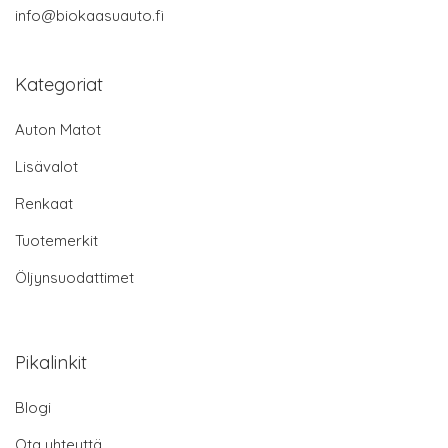
info@biokaasuauto.fi
Kategoriat
Auton Matot
Lisävalot
Renkaat
Tuotemerkit
Öljynsuodattimet
Pikalinkit
Blogi
Ota yhteyttä