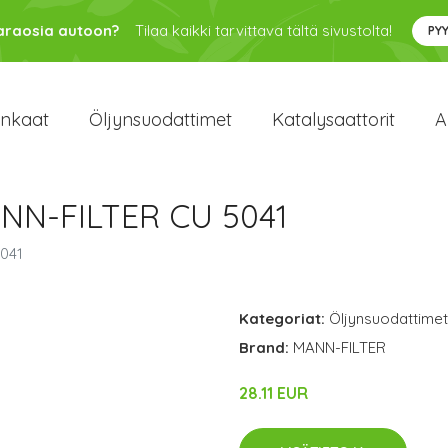
varaosia autoon?
Tilaa kaikki tarvittava tältä sivustolta!
PY
enkaat
Öljynsuodattimet
Katalysaattorit
A
ANN-FILTER CU 5041
5041
Kategoriat:
Öljynsuodattimet
Brand:
MANN-FILTER
28.11 EUR