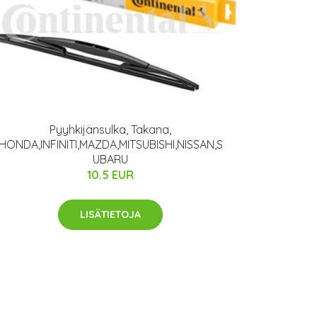
Pyyhkijänsulka, Takana,
HONDA,INFINITI,MAZDA,MITSUBISHI,NISSAN,S
UBARU
10.5 EUR
LISÄTIETOJA