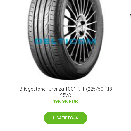
Bridgestone Turanza T001 RFT (225/50 R18
95W)
198.98 EUR
LISÄTIETOJA