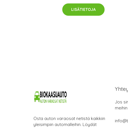
LISÄTIETOJA
Yhte
Jos si
meihin
Osta auton varaosat netistä kaikkiin
info@b
yleisimpiin automalleihin. Löydät