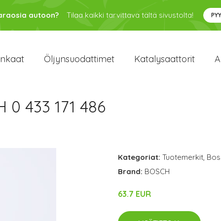
varaosia autoon?
Tilaa kaikki tarvittava tältä sivustolta!
PY
enkaat
Öljynsuodattimet
Katalysaattorit
A
 0 433 171 486
Kategoriat:
Tuotemerkit
,
Bos
Brand:
BOSCH
63.7 EUR