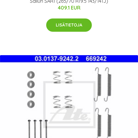
Sailun SAR1 (265/70 R19.5 143/141J)
409.1 EUR
LISÄTIETOJA