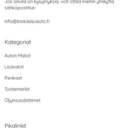
Jos sinulla on kysymyksiä, voit ottaa meihin yhteyttä
sähköpostitse:
info@biokaasuauto.fi
Kategoriat
Auton Matot
Lisävalot
Renkaat
Tuotemerkit
Öljynsuodattimet
Pikalinkit