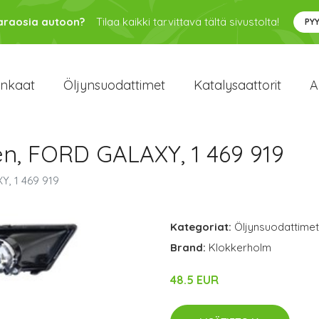
varaosia autoon?
Tilaa kaikki tarvittava tältä sivustolta!
PY
enkaat
Öljynsuodattimet
Katalysaattorit
A
en, FORD GALAXY, 1 469 919
Y, 1 469 919
Kategoriat:
Öljynsuodattimet
Brand:
Klokkerholm
48.5 EUR