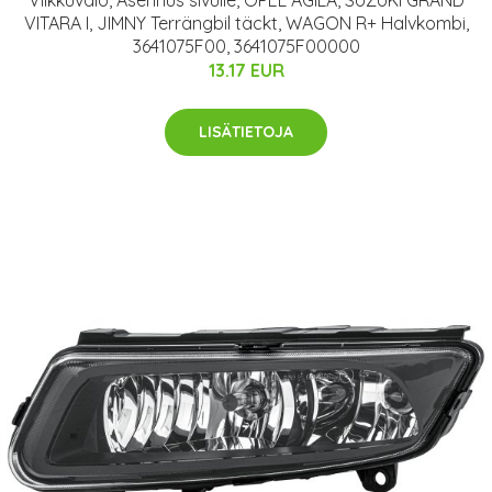
VITARA I, JIMNY Terrängbil täckt, WAGON R+ Halvkombi,
3641075F00, 3641075F00000
13.17 EUR
LISÄTIETOJA