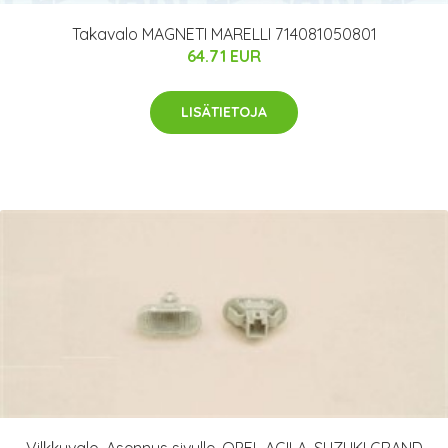
Takavalo MAGNETI MARELLI 714081050801
64.71 EUR
LISÄTIETOJA
Vilkkuvalo, Asennus sivulle, OPEL AGILA, SUZUKI GRAND