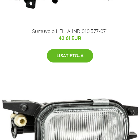
Sumuvalo HELLA 1ND 010 377-071
42.61 EUR
LISÄTIETOJA