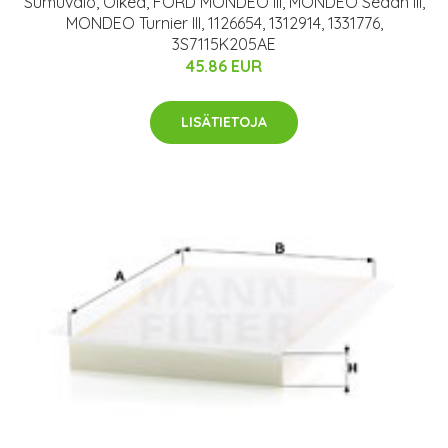
Sumuvalo, Oikea, FORD MONDEO III, MONDEO Sedan III,
MONDEO Turnier III, 1126654, 1312914, 1331776,
3S7115K205AE
45.86 EUR
LISÄTIETOJA