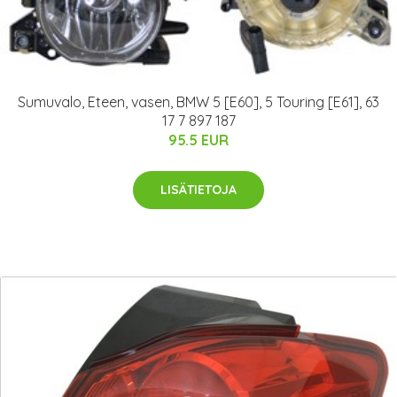
Sumuvalo, Eteen, vasen, BMW 5 [E60], 5 Touring [E61], 63
17 7 897 187
95.5 EUR
LISÄTIETOJA