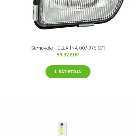
Sumuvalo HELLA 1NA 007 976-071
89.32 EUR
LISÄTIETOJA