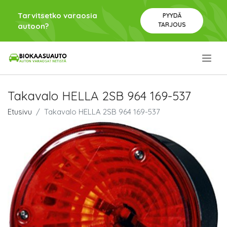
Tarvitsetko varaosia
PYYDÄ
TARJOUS
autoon?
.
Takavalo HELLA 2SB 964 169-537
Etusivu
Takavalo HELLA 2SB 964 169-537