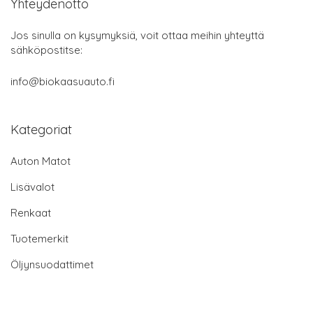
Yhteydenotto
Jos sinulla on kysymyksiä, voit ottaa meihin yhteyttä
sähköpostitse:
info@biokaasuauto.fi
Kategoriat
Auton Matot
Lisävalot
Renkaat
Tuotemerkit
Öljynsuodattimet