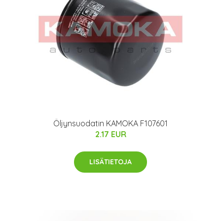
Öljynsuodatin KAMOKA F107601
2.17 EUR
LISÄTIETOJA