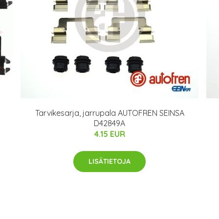
Tarvikesarja, jarrupala AUTOFREN SEINSA
D42849A
4.15 EUR
LISÄTIETOJA