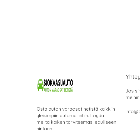
Yhte
Jos si
meihin
Osta auton varaosat netistä kaikkiin
info@b
yleisimpiin automalleihin. Löydät
meiltä kaiken tarvitsemasi edulliseen
hintaan.