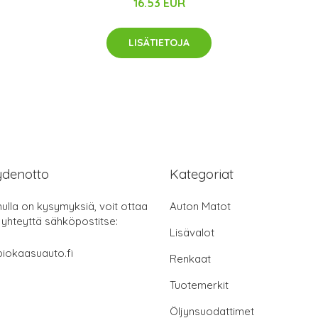
16.53 EUR
LISÄTIETOJA
ydenotto
Kategoriat
nulla on kysymyksiä, voit ottaa
Auton Matot
 yhteyttä sähköpostitse:
Lisävalot
iokaasuauto.fi
Renkaat
Tuotemerkit
Öljynsuodattimet