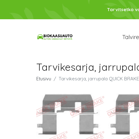
Tarvitsetko 
Talvir
Tarvikesarja, jarrupa
Etusivu
Tarvikesarja, jarrupala QUICK BRAKE