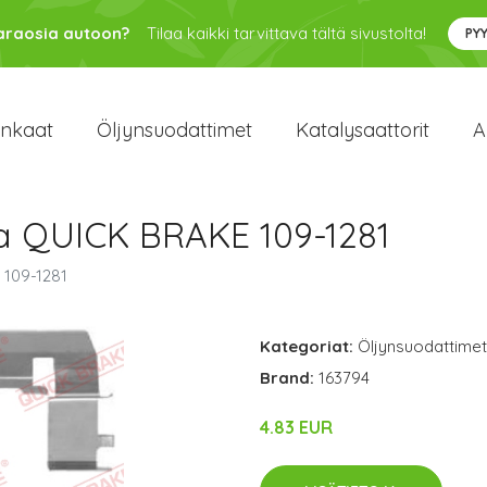
varaosia autoon?
Tilaa kaikki tarvittava tältä sivustolta!
PY
enkaat
Öljynsuodattimet
Katalysaattorit
A
la QUICK BRAKE 109-1281
 109-1281
Kategoriat:
Öljynsuodattimet
Brand:
163794
4.83 EUR