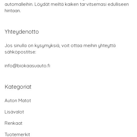
automalleihin. Löydät meiltä kaiken tarvitsemasi edulliseen
hintaan.
Yhteydenotto
Jos sinulla on kysymyksiä, voit ottaa meihin yhteyttä
sähköpostitse:
info@biokaasuauto.fi
Kategoriat
Auton Matot
Lisävalot
Renkaat
Tuotemerkit