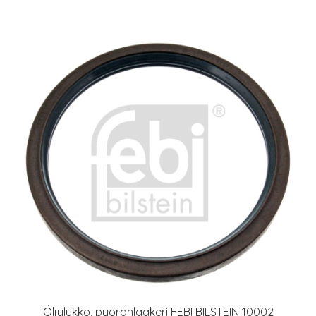
Öljylukko, pyöränlaakeri FEBI BILSTEIN 10002