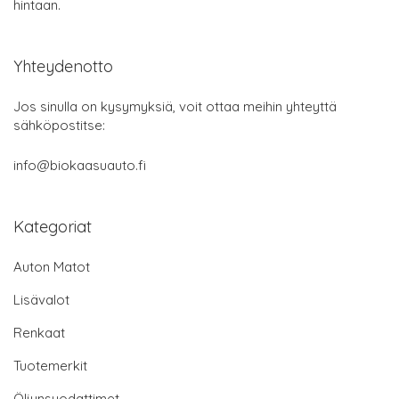
hintaan.
Yhteydenotto
Jos sinulla on kysymyksiä, voit ottaa meihin yhteyttä
sähköpostitse:
info@biokaasuauto.fi
Kategoriat
Auton Matot
Lisävalot
Renkaat
Tuotemerkit
Öljynsuodattimet