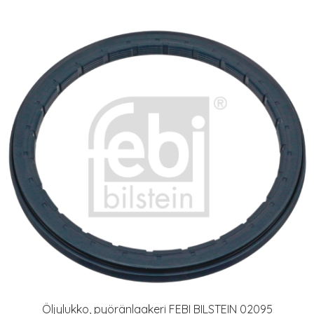
Öljylukko, pyöränlaakeri FEBI BILSTEIN 02095