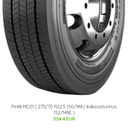
Pirelli MC01 ( 275/70 R22.5 150/148J kaksoistunnus
152/148E )
554.4 EUR