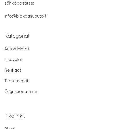
sähköpostitse:
info@biokaasuauto.fi
Kategoriat
Auton Matot
Lisävalot
Renkaat
Tuotemerkit
Öljynsuodattimet
Pikalinkit
Blogi