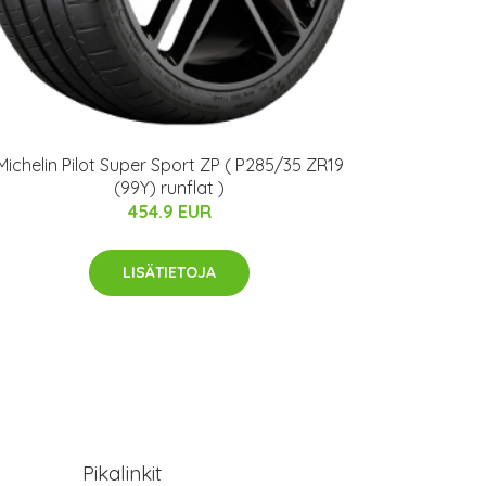
Michelin Pilot Super Sport ZP ( P285/35 ZR19
(99Y) runflat )
454.9 EUR
LISÄTIETOJA
Pikalinkit