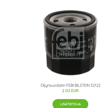
Öljynsuodatin FEBI BILSTEIN 32122
2.02 EUR
LISÄTIETOJA