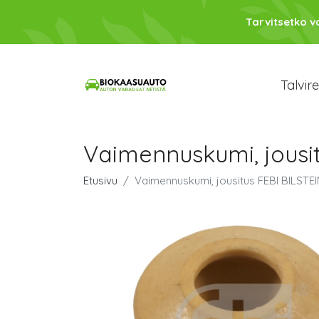
Tarvitsetko 
Talvir
Vaimennuskumi, jousi
Etusivu
Vaimennuskumi, jousitus FEBI BILSTE