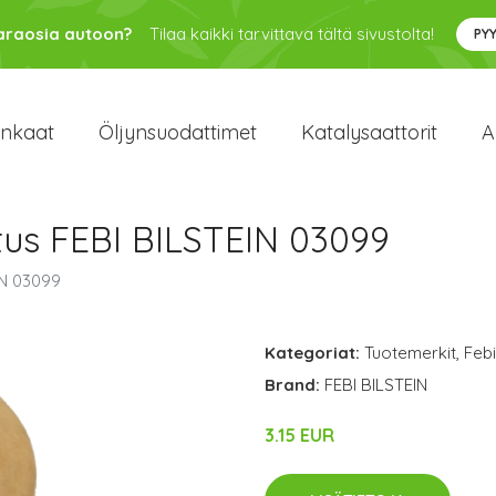
varaosia autoon?
Tilaa kaikki tarvittava tältä sivustolta!
PY
enkaat
Öljynsuodattimet
Katalysaattorit
A
tus FEBI BILSTEIN 03099
IN 03099
Kategoriat:
Tuotemerkit
,
Febi
Brand:
FEBI BILSTEIN
3.15 EUR