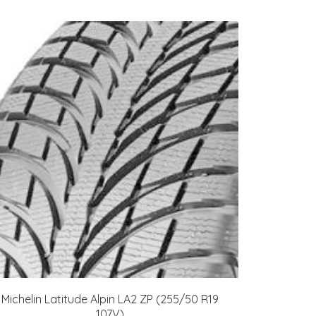
Michelin Latitude Alpin LA2 ZP (255/50 R19
107V)