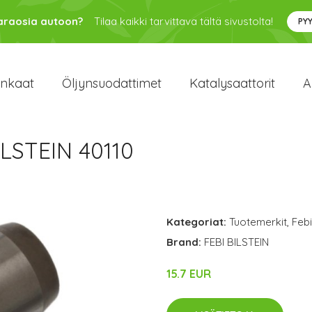
varaosia autoon?
Tilaa kaikki tarvittava tältä sivustolta!
PY
enkaat
Öljynsuodattimet
Katalysaattorit
A
BILSTEIN 40110
Kategoriat:
Tuotemerkit
,
Febi
Brand:
FEBI BILSTEIN
15.7 EUR