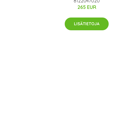
8122047020
265 EUR
LISÄTIETOJA