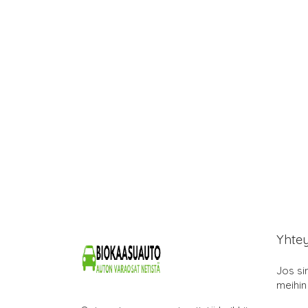
Yhte
Jos si
meihin