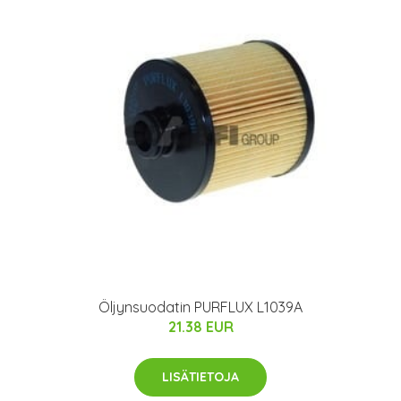
Öljynsuodatin PURFLUX L1039A
21.38 EUR
LISÄTIETOJA