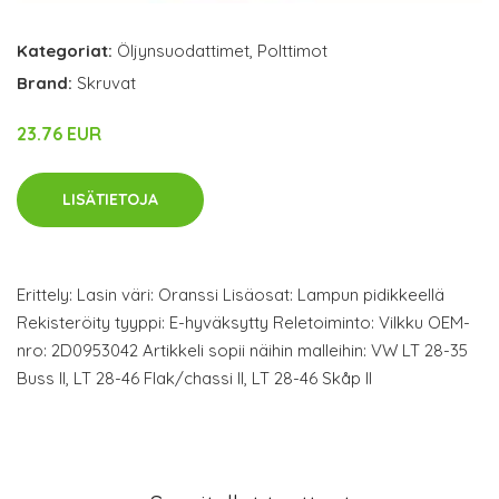
Kategoriat:
Öljynsuodattimet
,
Polttimot
Brand:
Skruvat
23.76 EUR
LISÄTIETOJA
Erittely: Lasin väri: Oranssi Lisäosat: Lampun pidikkeellä
Rekisteröity tyyppi: E-hyväksytty Reletoiminto: Vilkku OEM-
nro: 2D0953042 Artikkeli sopii näihin malleihin: VW LT 28-35
Buss II, LT 28-46 Flak/chassi II, LT 28-46 Skåp II